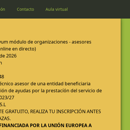
ión
Contacto
Aula virtual
vum módulo de organizaciones - asesores
nline en directo)
 de 2026
h
48
cnico asesor de una entidad beneficiaria
ón de ayudas por la prestacíón del servicio de
023/27
S.L
E GRATUITO, REALIZA TU INSCRIPCIÓN ANTES
AZAS.
OFINANCIADA POR LA UNIÓN EUROPEA A