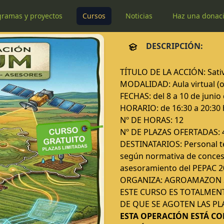
gramas y proyectos
Cursos
Noticias
Haz una donac
DESCRIPCIÓN:
TÍTULO DE LA ACCIÓN: Sati
MODALIDAD: Aula virtual (o
FECHAS: del 8 a 10 de junio
HORARIO: de 16:30 a 20:30 
Nº DE HORAS: 12
Nº DE PLAZAS OFERTADAS: 
DESTINATARIOS: Personal té
según normativa de concesi
asesoramiento del PEPAC 2
ORGANIZA: AGROAMAZON 
ESTE CURSO ES TOTALMENT
DE QUE SE AGOTEN LAS PL
ESTA OPERACIÓN ESTÁ C