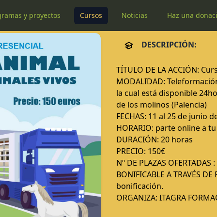
gramas y proyectos
Cursos
Noticias
Haz una donac
DESCRIPCIÓN:
TÍTULO DE LA ACCIÓN: Curso
MODALIDAD: Teleformación 
la cual está disponible 24
de los molinos (Palencia)
FECHAS: 11 al 25 de junio d
HORARIO: parte online a tu 
DURACIÓN: 20 horas
PRECIO: 150€
Nº DE PLAZAS OFERTADAS :
BONIFICABLE A TRAVÉS DE FU
bonificación.
ORGANIZA: ITAGRA FORMA