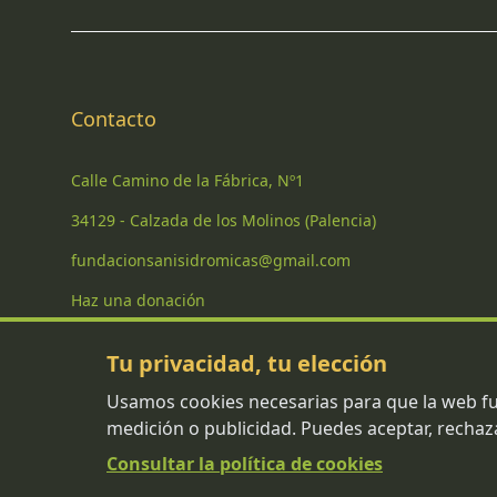
Contacto
Calle Camino de la Fábrica, Nº1
34129 - Calzada de los Molinos (Palencia)
fundacionsanisidromicas@gmail.com
Haz una donación
Tu privacidad, tu elección
Usamos cookies necesarias para que la web fu
Copyright
2026
. Fundación San Isidro Micas.
medición o publicidad. Puedes aceptar, rechaza
Fundación San Isidro Micas · Entidad sin ánimo de lucro
Consultar la política de cookies
NIF G06911879 · Registro de Fundaciones nº 2980