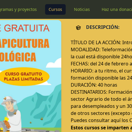
gramas y proyectos
Cursos
Noticias
Haz una donac
DESCRIPCIÓN:
TÍTULO DE LA ACCIÓN: Introd
MODALIDAD: Teleformación 
la cual está disponible 24h
FECHAS: del 24 de febrero 
HORARIO: a tu ritmo, el cur
formación disponible las 24
DURACIÓN: 40 horas
DESTINATARIOS: Formación d
sector Agrario de todo el á
para desempleados y un 30
de otros sectores (excepto
Puedes consultar
aquí los 
Estos cursos se imparten 